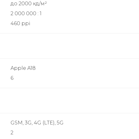
до 2000 кд/м²
2 000 000 : 1
460 ppi
Apple A18
6
GSM, 3G, 4G (LTE), 5G
2