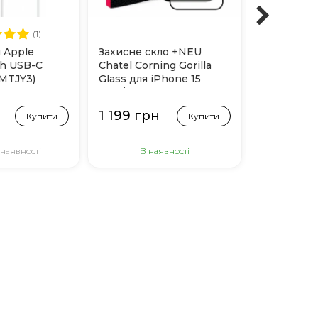
(1)
 Apple
Захисне скло +NEU
Бездротов
th USB-C
Chatel Corning Gorilla
пристрій P
(MTJY3)
Glass для iPhone 15
Edge 3 in 1
Plus/16 Plus (Black)
н
1 199 грн
2 199 гр
Купити
Купити
 наявності
В наявності
В н