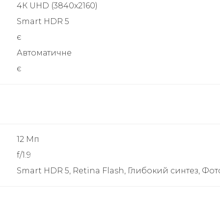
4К UHD (3840x2160)
Smart HDR 5
є
Автоматичне
є
12 Мп
f/1.9
Smart HDR 5, Retina Flash, Глибокий синтез, Ф