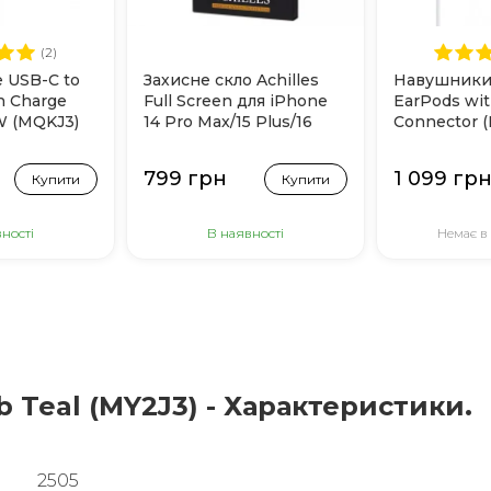
(2)
e USB-C to
Захисне скло Achilles
Навушники
 Charge
Full Screen для iPhone
EarPods wi
W (MQKJ3)
14 Pro Max/15 Plus/16
Connector 
Plus (Black)
799 грн
1 099 гр
Купити
Купити
ності
В наявності
Немає в
Gb Teal (MY2J3) - Характеристики.
2505