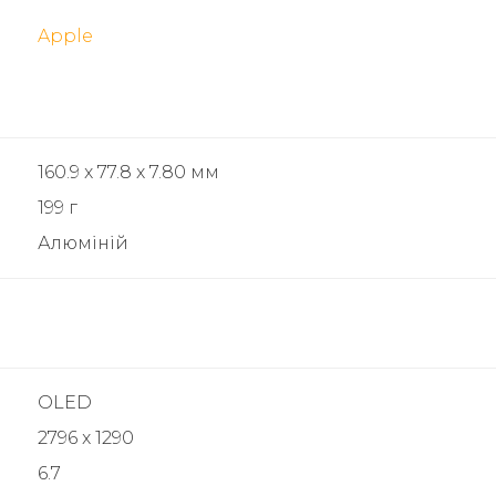
Apple
160.9 x 77.8 x 7.80 мм
199 г
Алюміній
OLED
2796 x 1290
6.7