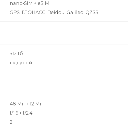
nano‑SIM + eSIM
GPS, ГЛОНАСС, Beidou, Galileo, QZSS
512 Гб
відсутній
48 Мп + 12 Мп
f/1.6 + f/2.4
2