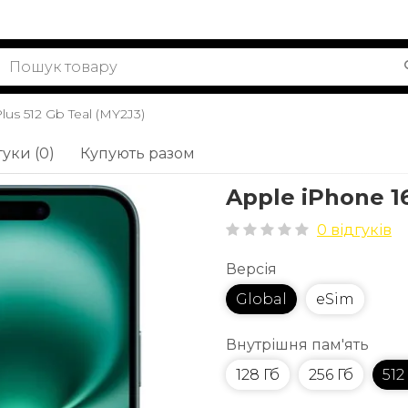
lus 512 Gb Teal (MY2J3)
гуки (0)
Купують разом
Apple iPhone 16
0 відгуків
Версія
Global
eSim
Внутрішня пам'ять
128 Гб
256 Гб
512