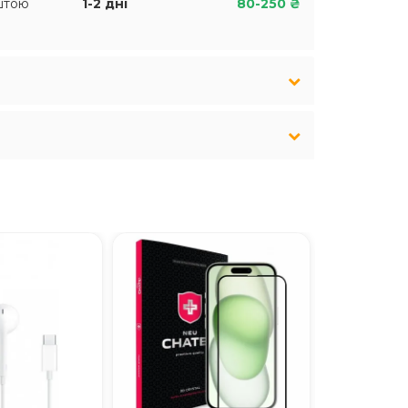
штою
1-2 дні
80-250 ₴