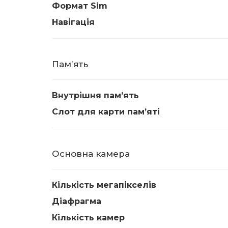
Формат Sim
Навігація
Памʼять
Внутрішня памʼять
Слот для карти памʼяті
Основна камера
Кількість мегапікселів
Діафрагма
Кількість камер