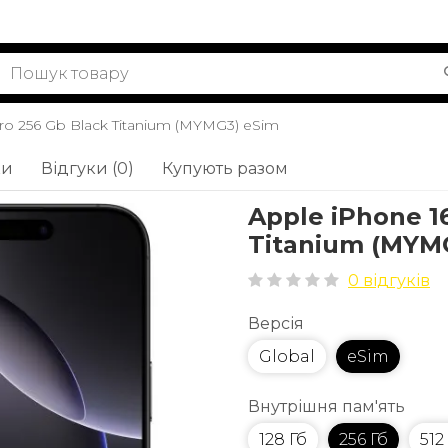
ro 256 Gb Black Titanium (MYMG3) eSim
ки
Відгуки (0)
Купують разом
Apple iPhone 1
Titanium (MYM
0 відгуків
Версія
Global
eSim
Внутрішня пам'ять
128 Гб
256 Гб
512