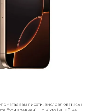
допомагає вам писати, висловлюватись і
е бути впевнені, що ніхто інший не