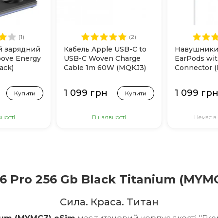
(1)
(2)
й зарядний
Кабель Apple USB-C to
Навушники
oove Energy
USB-C Woven Charge
EarPods wi
lack)
Cable 1m 60W (MQKJ3)
Connector 
1 099 грн
1 099 гр
Купити
Купити
ності
В наявності
Немає в
6 Pro 256 Gb Black Titanium (MYM
Cила. Краса. Титан