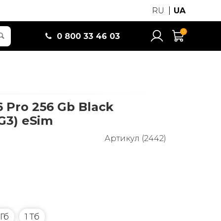
RU
UA
0
0 800 33 46 03
6 Pro 256 Gb Black
G3) eSim
Артикул (2442)
 Гб
1 Тб