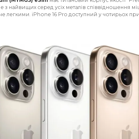
nium (MYMG3) eSim
має титановий корпус якості "Pre
з найвищих серед усіх металів співвідношення міцн
е легкими. iPhone 16 Pro доступний у чотирьох п