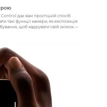
мерою
 Control дає вам простіший спосіб
и такі функції камери, як експозиція
бування, щоб кадрувати свій знімок —