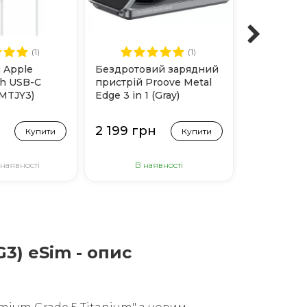
(1)
(1)
 Apple
Бездротовий зарядний
Захисне с
th USB-C
пристрій Proove Metal
Chatel Corn
(MTJY3)
Edge 3 in 1 (Gray)
Glass для 
Pro/17/17 P
н
2 199 грн
1 499 гр
Купити
Купити
 наявності
В наявності
В н
G3) eSim - опис