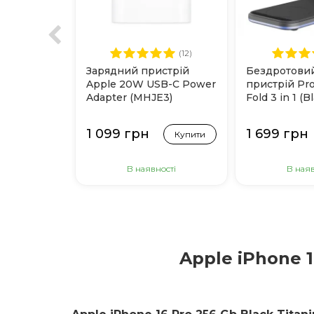
(12)
Зарядний пристрій
Бездротови
Apple 20W USB-C Power
пристрій Pr
Adapter (MHJE3)
Fold 3 in 1 (B
1 099 грн
1 699 грн
Купити
В наявності
В наяв
Apple iPhone 1