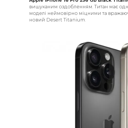
Apple iPhone 16 Pro 256 Gb Black Tita
вишуканим оздобленням. Титан має одне 
моделі неймовірно міцними та вражаюч
новий Desert Titanium.