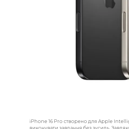
iPhone 16 Pro створено для Apple Intell
виконувати завдання без зусиль. Завдя