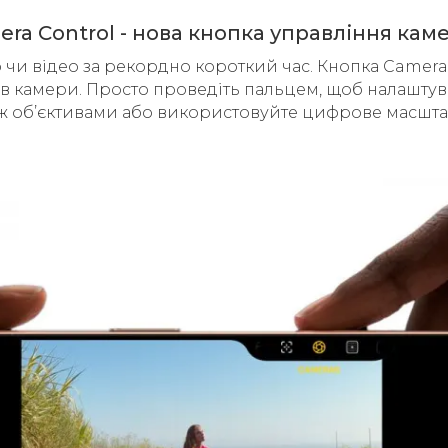
ra Control - нова кнопка управління ка
 чи відео за рекордно короткий час. Кнопка Camera
 камери. Просто проведіть пальцем, щоб налаштуват
між об’єктивами або використовуйте цифрове масшта