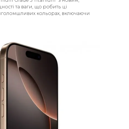
mium Grade 5 Titanium" з новим,
ості та ваги, що робить ці
риголомшливих кольорах, включаючи