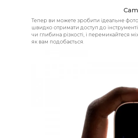
Came
Тепер ви можете зробити ідеальне фото
швидко отримати доступ до інструментів
чи глибина різкості, і перемикайтеся 
як вам подобається.