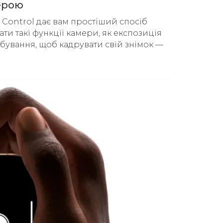
мерою
 Control дає вам простіший спосіб
и такі функції камери, як експозиція
бування, щоб кадрувати свій знімок —