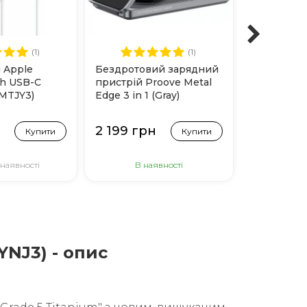
(1)
(1)
 Apple
Бездротовий зарядний
Захисне с
th USB-C
пристрій Proove Metal
Chatel Corn
(MTJY3)
Edge 3 in 1 (Gray)
Glass для 
Pro/17/17 P
н
2 199 грн
1 499 гр
Купити
Купити
 наявності
В наявності
В н
YNJ3) - опис