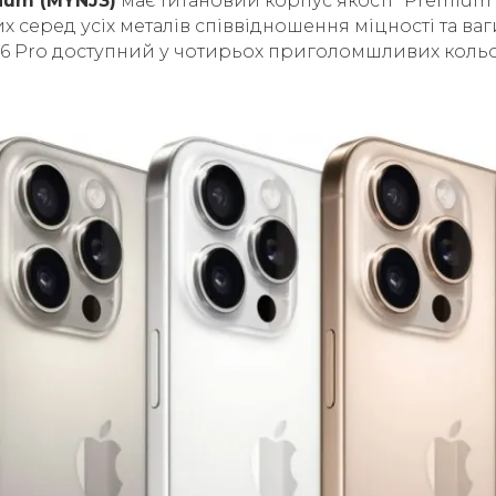
nium (MYNJ3)
має титановий корпус якості "Premium 
 серед усіх металів співвідношення міцності та ва
16 Pro доступний у чотирьох приголомшливих кольо