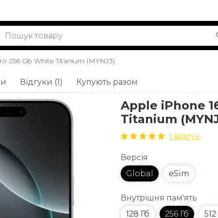
ro 256 Gb White Titanium (MYNJ3)
ки
Відгуки (1)
Купують разом
Apple iPhone 1
Titanium (MYNJ
1 відгук
Версія
Global
eSim
Внутрішня пам'ять
128 Гб
256 Гб
512