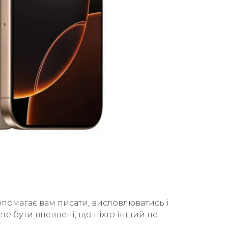
допомагає вам писати, висловлюватись і
е бути впевнені, що ніхто інший не