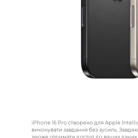
iPhone 16 Pro створено для Apple Intell
виконувати завдання без зусиль. Завдя
зможе отримати доступ до ваших даних 