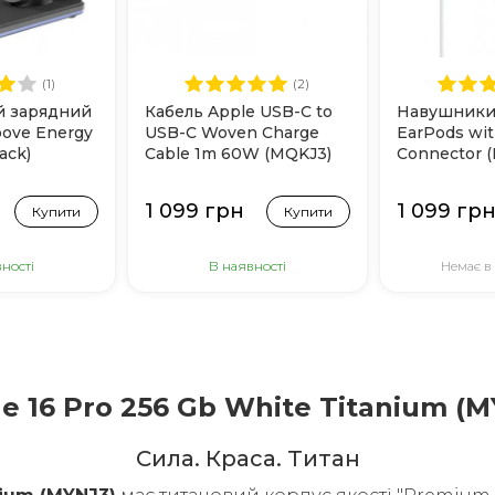
(1)
(2)
й зарядний
Кабель Apple USB-C to
Навушники
oove Energy
USB-C Woven Charge
EarPods wi
lack)
Cable 1m 60W (MQKJ3)
Connector 
1 099 грн
1 099 гр
Купити
Купити
ності
В наявності
Немає в
e 16 Pro 256 Gb White Titanium (M
Cила. Краса. Титан