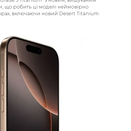
Grade 5 Titanium" з новим, вишуканим
ги, що робить ці моделі неймовірно
рах, включаючи новий Desert Titanium.