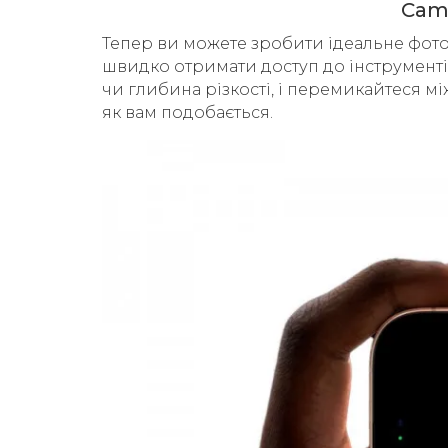
Came
Тепер ви можете зробити ідеальне фото
швидко отримати доступ до інструментів
чи глибина різкості, і перемикайтеся 
як вам подобається.