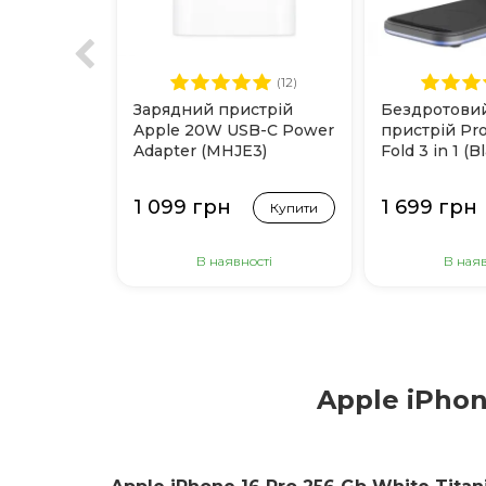
(12)
Зарядний пристрій
Бездротови
Apple 20W USB-C Power
пристрій Pr
Adapter (MHJE3)
Fold 3 in 1 (B
1 099 грн
1 699 грн
Купити
В наявності
В наяв
Apple iPhon