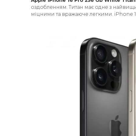
Apple iPhone 16 Pro 256 Gb White Tita
оздобленням. Титан має одне з найвищих
міцними та вражаюче легкими. iPhone 