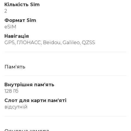
Кількість Sim
2
Формат Sim
eSIM
Навігація
GPS, ГЛОНАСС, Beidou, Galileo, QZSS
Памʼять
Внутрішня памʼять
128 Гб
Слот для карти памʼяті
відсутній
Основна камера