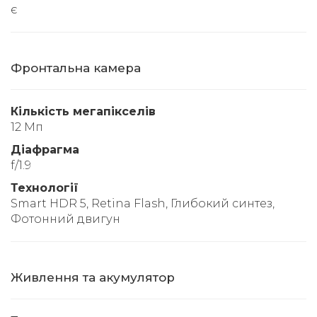
є
Фронтальна камера
Кількість мегапікселів
12 Мп
Діафрагма
f/1.9
Технології
Smart HDR 5, Retina Flash, Глибокий синтез,
Фотонний двигун
Живлення та акумулятор