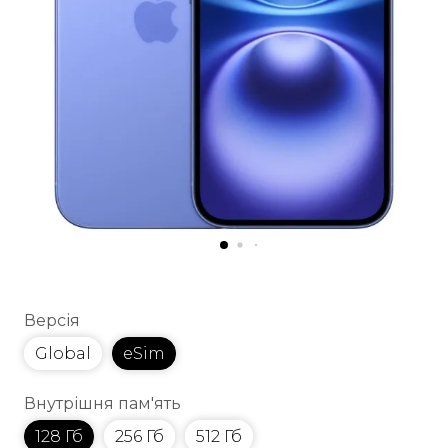
Версія
Global
eSim
Внутрішня пам'ять
128 Гб
256 Гб
512 Гб