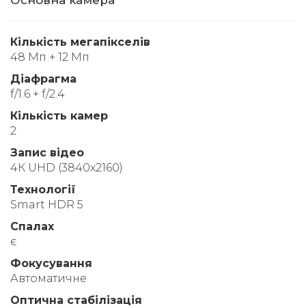
Кількість мегапікселів
48 Мп + 12 Мп
Діафрагма
f/1.6 + f/2.4
Кількість камер
2
Запис відео
4К UHD (3840x2160)
Технології
Smart HDR 5
Спалах
є
Фокусування
Автоматичне
Оптична стабілізація