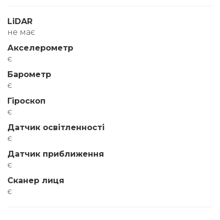
LiDAR
не має
Акселерометр
є
Барометр
є
Гіроскоп
є
Датчик освітленності
є
Датчик приближення
є
Сканер лиця
є