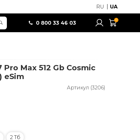
RU
UA
0
0 800 33 46 03
7 Pro Max 512 Gb Cosmic
) eSim
Артикул (3206)
2 Тб