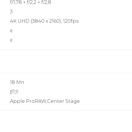
f/1,78 + f/2,2 + f/2,8
3
4K UHD (3840 x 2160), 120fps
є
є
18 Мп
ƒ/1,9
Apple ProRAW,Center Stage