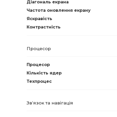
Діагональ екрана
Частота оновлення екрану
Яскравість
Контрастність
Процесор
Процесор
Кількість ядер
Техпроцес
Звʼязок та навігація