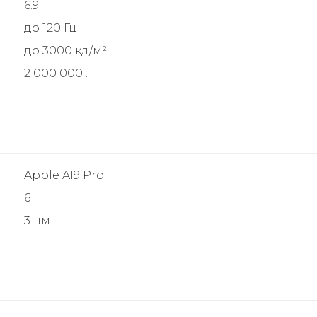
6.9"
до 120 Гц
до 3000 кд/м²
2 000 000 : 1
Apple A19 Pro
6
3 нм