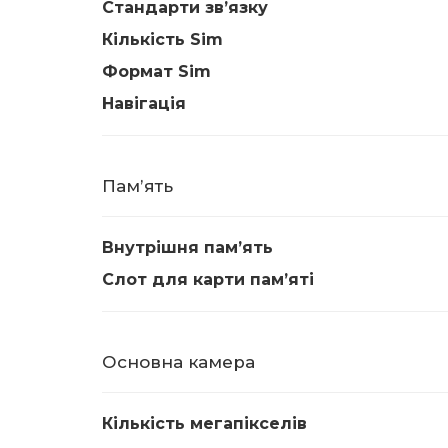
Стандарти звʼязку
Кількість Sim
Формат Sim
Навігація
Памʼять
Внутрішня памʼять
Слот для карти памʼяті
Основна камера
Кількість мегапікселів