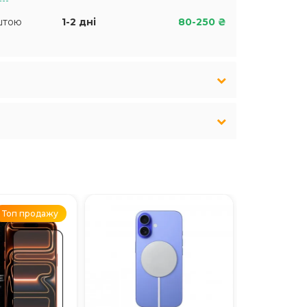
штою
1-2 дні
80-250 ₴
Топ продажу