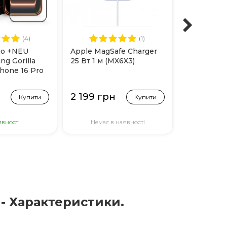
(4)
(1)
ло +NEU
Apple MagSafe Charger
Чохол Blue
ng Gorilla
25 Вт 1 м (MX6X3)
Resistance
Phone 16 Pro
Magsafe дл
Max (Black)
Pro Max (
н
2 199 грн
1 199 гр
Купити
Купити
явності
Немає в наявності
Немає 
 - Характеристики.