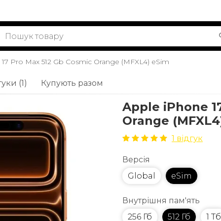
 17 Pro Max 512 Gb Cosmic Orange (MFXL4) eSim
уки (1)
Купують разом
Apple iPhone 1
Orange (MFXL4
1 відгук
Версія
Global
eSim
Внутрішня пам'ять
256 Гб
512 Гб
1 Тб