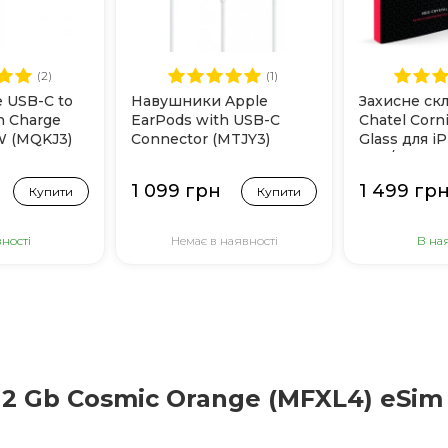
(2)
(1)
e USB-C to
Навушники Apple
Захисне ск
 Charge
EarPods with USB-C
Chatel Corni
W (MQKJ3)
Connector (MTJY3)
Glass для i
Max/17 Pro 
1 099 грн
1 499 гр
Купити
Купити
ності
Немає в наявності
В на
512 Gb Cosmic Orange (MFXL4) eSim