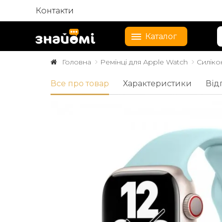
Контакти
Каталог
Головна
Ремінці для Apple Watch
Силіко
Все про товар
Характеристики
Від