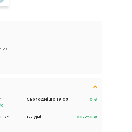
ться
у
Сьогодні до 19:00
0 ₴
9а
штою
1-2 дні
80-250 ₴