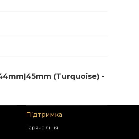
44mm|45mm (Turquoise) -
Підтримка
Гаряча лінія