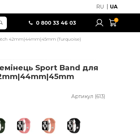
RU
UA
0
0 800 33 46 03
Watch 42mm|44mm|45mm (Turquoise)
емінець Sport Band для
 42mm|44mm|45mm
Артикул (613)