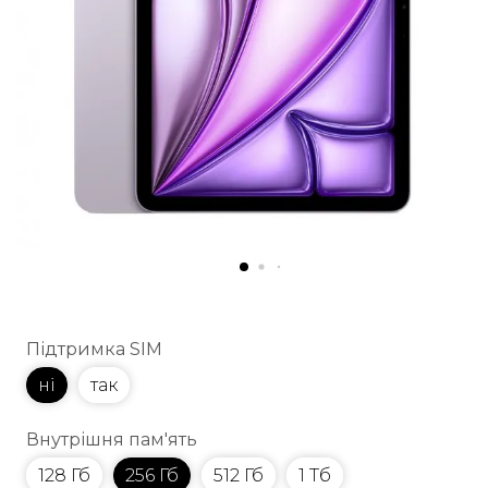
Підтримка SIM
ні
так
Внутрішня пам'ять
128 Гб
256 Гб
512 Гб
1 Тб