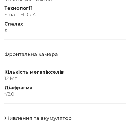
Технології
Smart HDR 4
Спалах
є
Фронтальна камера
Кількість мегапікселів
12 Мп
Діафрагма
f/2.0
Живлення та акумулятор