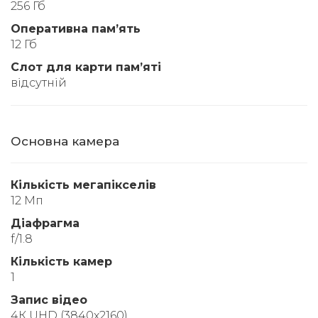
256 Гб
Оперативна памʼять
12 Гб
Слот для карти памʼяті
відсутній
Основна камера
Кількість мегапікселів
12 Мп
Діафрагма
f/1.8
Кількість камер
1
Запис відео
4К UHD (3840x2160)