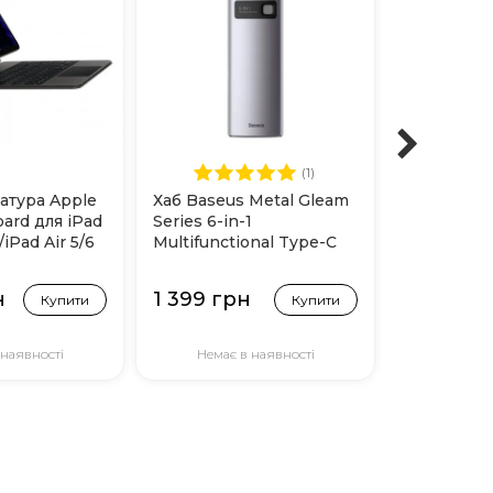
(1)
атура Apple
Хаб Baseus Metal Gleam
Хаб Baseus
ard для iPad
Series 6-in-1
in 1 (4 USB
/iPad Air 5/6
Multifunctional Type-C
1m (Black)
ack
(CAHUB-CW0G) Grey
н
1 399 грн
799 грн
Купити
Купити
 наявності
Немає в наявності
В н