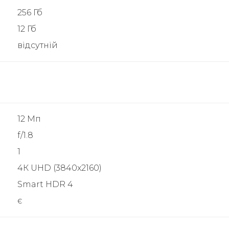
256 Гб
12 Гб
відсутній
12 Мп
f/1.8
1
4К UHD (3840x2160)
Smart HDR 4
є