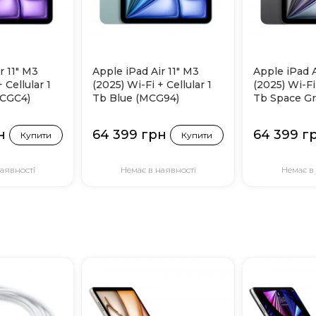
r 11" M3
Apple iPad Air 11" M3
Apple iPad A
 Cellular 1
(2025) Wi-Fi + Cellular 1
(2025) Wi-Fi 
MCGC4)
Tb Blue (MCG94)
Tb Space G
н
64 399 грн
64 399 г
Купити
Купити
аявності
Немає в наявності
Немає в