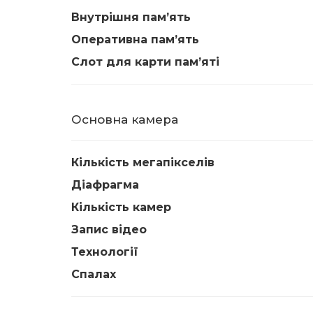
Внутрішня памʼять
Оперативна памʼять
Слот для карти памʼяті
Основна камера
Кількість мегапікселів
Діафрагма
Кількість камер
Запис відео
Технології
Спалах