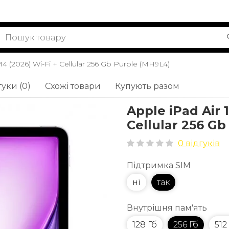
M4 (2026) Wi-Fi + Cellular 256 Gb Purple (MH9L4)
гуки (0)
Схожі товари
Купують разом
Apple iPad Air 
Cellular 256 G
0 відгуків
Підтримка SIM
ні
так
Внутрішня пам'ять
128 Гб
256 Гб
512