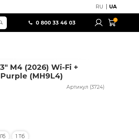
RU
UA
0
0 800 33 46 03
13" M4 (2026) Wi-Fi +
b Purple (MH9L4)
Артикул (3724)
 Гб
1 Тб