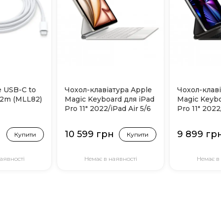
e USB-C to
Чохол-клавіатура Apple
Чохол-клаві
 2m (MLL82)
Magic Keyboard для iPad
Magic Keybo
Pro 11" 2022/iPad Air 5/6
Pro 11" 2022
(MJQJ3) White
(MXQT2) Bl
10 599 грн
9 899 гр
Купити
Купити
аявності
Немає в наявності
Немає в