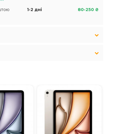
штою
1-2 дні
80-250 ₴