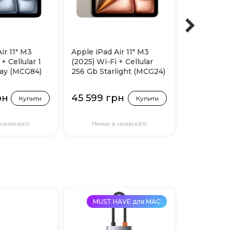
ir 11" M3
Apple iPad Air 11" M3
Apple iPad 
+ Cellular 1
(2025) Wi-Fi + Cellular
(2025) Wi-F
ray (MCG84)
256 Gb Starlight (MCG24)
256 Gb Pur
рн
45 599 грн
45 599 
Купити
Купити
 наявності
Немає в наявності
Немає 
MUST HAVE для MAC
MUST 