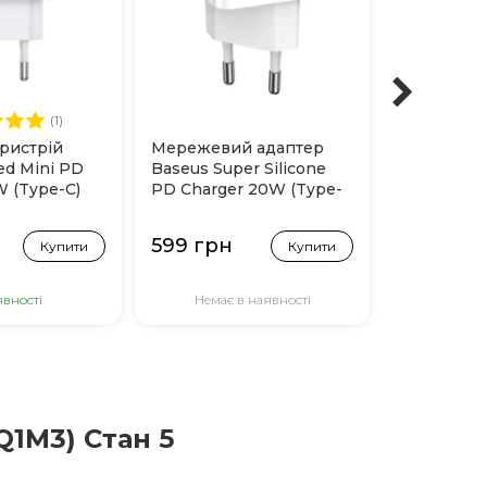
(1)
ристрій
Мережевий адаптер
Силіконов
ed Mini PD
Baseus Super Silicone
Baseus Sim
W (Type-C)
PD Charger 20W (Type-
Camera для
C) Білий
Pro (Проз
599 грн
399 грн
Купити
Купити
явності
Немає в наявності
В н
Q1M3) Стан 5