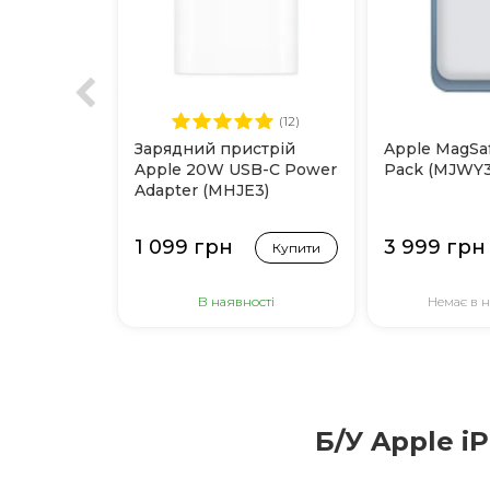
(12)
Зарядний пристрій
Apple MagSaf
Apple 20W USB-C Power
Pack (MJWY3
Adapter (MHJE3)
1 099 грн
3 999 грн
Купити
В наявності
Немає в н
Б/У Apple i