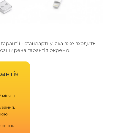
арантії - стандартну, яка вже входить
 розширена гарантія окремо.
рантія
 місяців
ування,
трою
есення