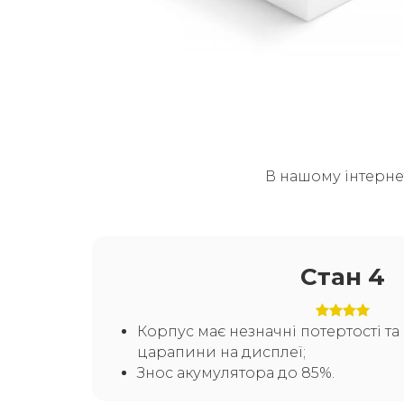
В нашому інтерне
Стан 4
Корпус має незначні потертості т
царапини на дисплеї;
Знос акумулятора до 85%.