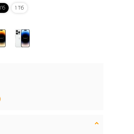
 Гб
1 Тб