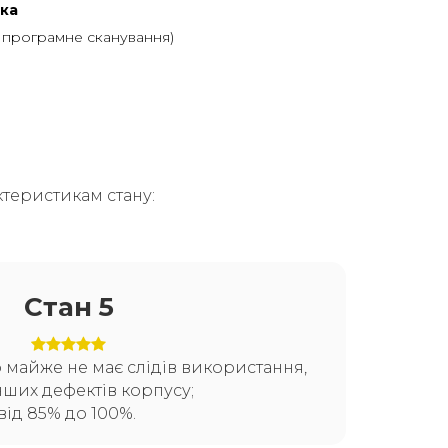
ка
, програмне сканування)
теристикам стану:
Стан 5
о майже не має слідів використання,
нших дефектів корпусу;
від 85% до 100%.