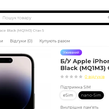
pace Black (MQ1M3) Стан 5
ки
Відгуки (0)
Купують разом
Уживаний
Б/У Apple iPho
Black (MQ1M3) 
0 відгуків
Підтримка SIM
eSim
nano-Sim
Внутрішня пам'ять