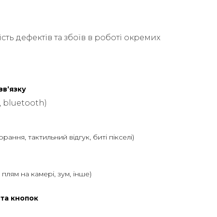
сть дефектів та збоїв в роботі окремих
звʼязку
, bluetooth)
горання, тактильний відгук, биті пікселі)
ь плям на камері, зум, інше)
 та кнопок