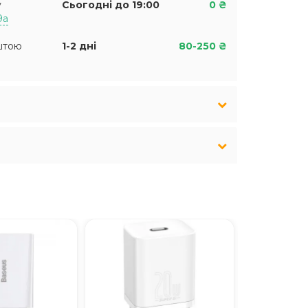
у
Сьогодні до 19:00
0 ₴
9а
штою
1-2 дні
80-250 ₴