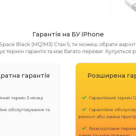
Гарантія на БУ iPhone
Space Black (MQ1M3) Стан 5, ти можеш обрати варінт г
є термін гарантіх та має багато переваг. Купується
ратна гарантія
Розширена га
ний термін 3 місяці
Гарантійний термін 12
йне обслуговування та
Гарантійне обслугов
ремонт або заміна прис
Безкоштовне перен
даних та налаштування