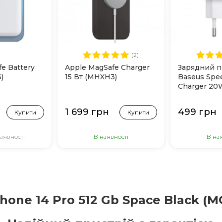
(2)
e Battery
Apple MagSafe Charger
Зарядний п
)
15 Вт (MHXH3)
Baseus Spe
Charger 20
Білий
1 699 грн
499 грн
Купити
Купити
аявності
В наявності
В на
Phone 14 Pro 512 Gb Space Black (M