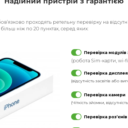
Надійний пристрій з гарантією
бовʼязково проходять ретельну перевірку на відсутні
ільш ніж по 20 пунктах, серед яких:
Перевірка модулів 
(робота Sim-карти, wi-fi
Перевірка дисплея
(відсутність засвітів або ви
Перевірка камери
(Чіткість зйомки, відсутніст
Перевірка розʼємів