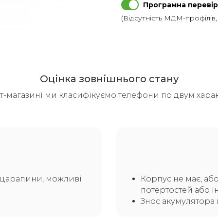
Програмна перевір
(Відсутність МДМ-профілів
Оцінка зовнішнього стану
т-магазині ми класифікуємо телефони по двум харак
а царапини, можливі
Корпус не має, аб
потертостей або і
Знос акумулятора 