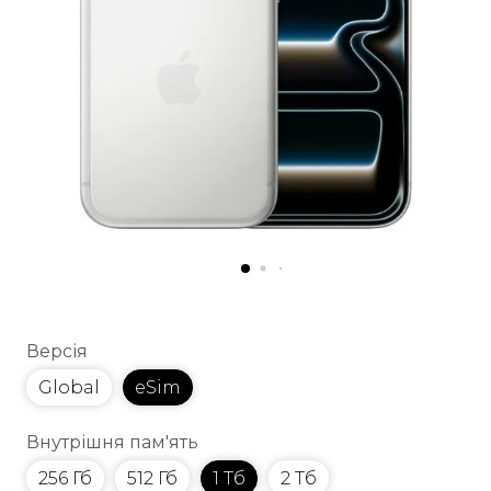
Версія
Global
eSim
Внутрішня пам'ять
256 Гб
512 Гб
1 Тб
2 Тб