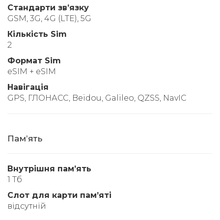
Стандарти звʼязку
GSM, 3G, 4G (LTE), 5G
Кількість Sim
2
Формат Sim
eSIM + eSIM
Навігація
GPS, ГЛОНАСС, Beidou, Galileo, QZSS, NavIC
Памʼять
Внутрішня памʼять
1 Тб
Слот для карти памʼяті
відсутній