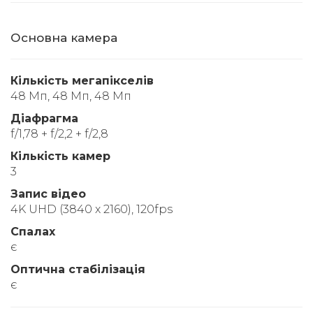
Основна камера
Кількість мегапікселів
48 Мп, 48 Мп, 48 Мп
Діафрагма
f/1,78 + f/2,2 + f/2,8
Кількість камер
3
Запис відео
4K UHD (3840 x 2160), 120fps
Спалах
є
Оптична стабілізація
є