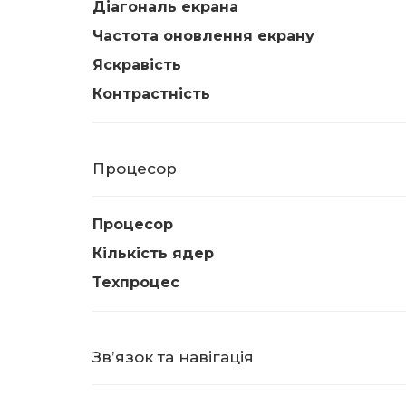
Діагональ екрана
Частота оновлення екрану
Яскравість
Контрастність
Процесор
Процесор
Кількість ядер
Техпроцес
Звʼязок та навігація