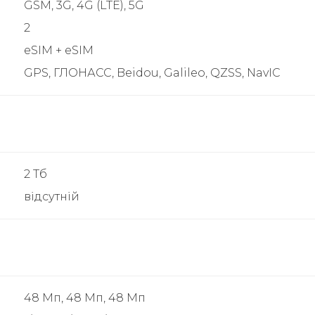
GSM, 3G, 4G (LTE), 5G
2
eSIM + eSIM
GPS, ГЛОНАСС, Beidou, Galileo, QZSS, NavIC
2 Тб
відсутній
48 Мп, 48 Мп, 48 Мп