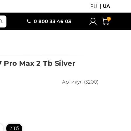
RU
UA
0
0 800 33 46 03
 Pro Max 2 Tb Silver
Артикул (3200)
2 Тб