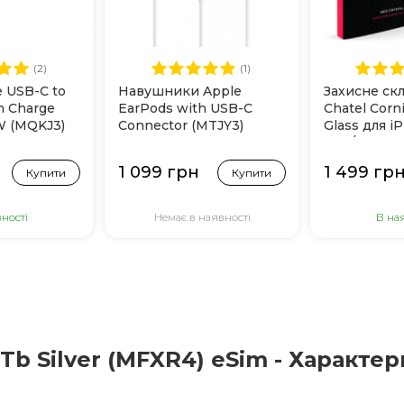
(2)
(1)
e USB-C to
Навушники Apple
Захисне ск
 Charge
EarPods with USB-C
Chatel Corni
W (MQKJ3)
Connector (MTJY3)
Glass для i
Max/17 Pro 
1 099 грн
1 499 гр
Купити
Купити
ності
Немає в наявності
В на
 Tb Silver (MFXR4) eSim - Характе