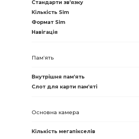
Стандарти звʼязку
Кількість Sim
Формат Sim
Навігація
Памʼять
Внутрішня памʼять
Слот для карти памʼяті
Основна камера
Кількість мегапікселів