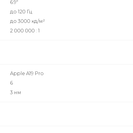
6.9"
до 120 Гц
до 3000 кд/м²
2 000 000 : 1
Apple A19 Pro
6
3 нм