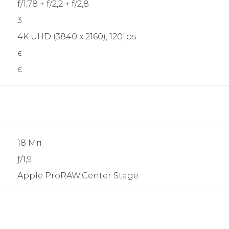
f/1,78 + f/2,2 + f/2,8
3
4K UHD (3840 x 2160), 120fps
є
є
18 Мп
ƒ/1,9
Apple ProRAW,Center Stage