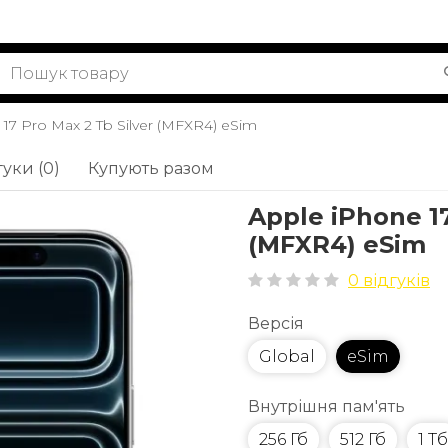
17 Pro Max 2 Tb Silver (MFXR4) eSim
гуки (0)
Купують разом
Apple iPhone 17
(MFXR4) eSim
0 відгуків
Версія
Global
eSim
Внутрішня пам'ять
256 Гб
512 Гб
1 Тб